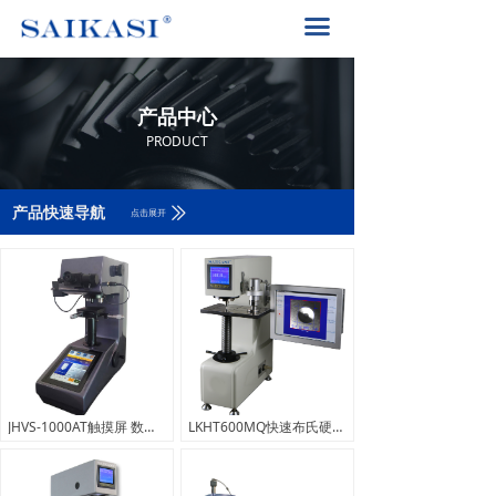
首页
끀
关于赛卡司
产品中心
产品中心
解决方案
PRODUCT
PRODUCT
产品中心
ꅀ
产品快速导航
点击展开
赛卡司服务
联系我们
400-8617-185
끅
JHVS-1000AT触摸屏 数显显微维氏硬度计
LKHT600MQ快速布氏硬度计