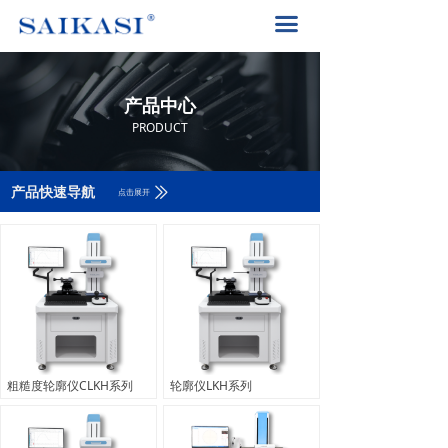
首页
끀
关于赛卡司
产品中心
产品中心
解决方案
PRODUCT
PRODUCT
产品中心
ꅀ
产品快速导航
点击展开
赛卡司服务
联系我们
400-8617-185
끅
粗糙度轮廓仪CLKH系列
轮廓仪LKH系列