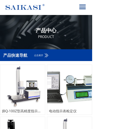
首页
끀
关于赛卡司
产品中心
产品中心
解决方案
PRODUCT
PRODUCT
产品中心
ꅀ
产品快速导航
点击展开
赛卡司服务
联系我们
400-8617-185
끅
JBQ-100Z型高精度指示表 全自动检定仪
电动指示表检定仪