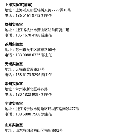
上海实验室(浦东)
地址：上海浦东新区锦绣东路2777弄10号
电话：136 5161 8713 刘主任
杭州实验室
地址：浙江省杭州市萧山区站前商贸广场
电话：135 1670 4188 陈主任
苏州实验室
地址：苏州市吴中区苏蠡路60号
电话：133 9088 6325 郭主任
无锡实验室
地址：无锡市梁溪路37号
电话：138 6173 5296 颜主任
常州实验室
地址：常州市新北区科四路
电话：180 1823 9097 刘主任
宁波实验室
地址：浙江省宁波市海曙区环城西路南段477号
电话：188 5800 7568 洪主任
山东实验室
地址：山东省烟台福山区福新路92号